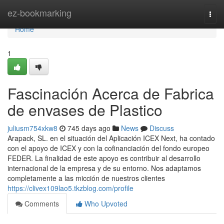
Home
ez-bookmarking
Togg
navi
Home
1
Fascinación Acerca de Fabrica
de envases de Plastico
juliusm754xkw8
745 days ago
News
Discuss
Arapack, SL. en el situación del Aplicación ICEX Next, ha contado
con el apoyo de ICEX y con la cofinanciación del fondo europeo
FEDER. La finalidad de este apoyo es contribuir al desarrollo
internacional de la empresa y de su entorno. Nos adaptamos
completamente a las micción de nuestros clientes
https://clivex109lao5.tkzblog.com/profile
Comments
Who Upvoted