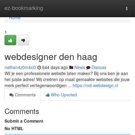
Home
ez-bookmarking
Togg
navi
Home
1
webdesigner den haag
nathan4z0m4xi3
644 days ago
News
Discuss
Wil je een professionele website laten maken? Bij ons ben je aan
het juiste adres! Wij creëren op maat gemaakte websites die jouw
merk perfect vertegenwoordigen ...
https://rvd-webdesign.nl
Comments
Who Upvoted
Comments
Submit a Comment
No HTML