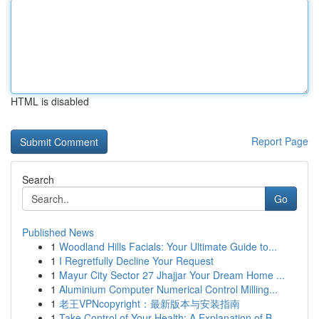
HTML is disabled
Report Page
Search
Go
Published News
1
Woodland Hills Facials: Your Ultimate Guide to...
1
I Regretfully Decline Your Request
1
Mayur City Sector 27 Jhajjar Your Dream Home ...
1
Aluminium Computer Numerical Control Milling...
1
老王VPNcopyright：最新版本与安装指南
1
Take Control of Your Health: A Explanation of B...