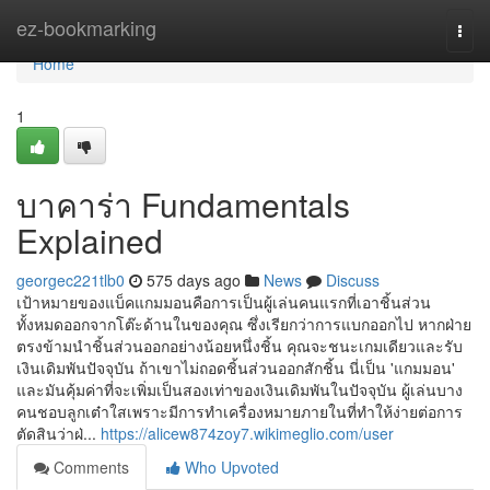
Home
ez-bookmarking
Togg
navi
Home
1
บาคาร่า Fundamentals
Explained
georgec221tlb0
575 days ago
News
Discuss
เป้าหมายของแบ็คแกมมอนคือการเป็นผู้เล่นคนแรกที่เอาชิ้นส่วน
ทั้งหมดออกจากโต๊ะด้านในของคุณ ซึ่งเรียกว่าการแบกออกไป หากฝ่าย
ตรงข้ามนำชิ้นส่วนออกอย่างน้อยหนึ่งชิ้น คุณจะชนะเกมเดียวและรับ
เงินเดิมพันปัจจุบัน ถ้าเขาไม่ถอดชิ้นส่วนออกสักชิ้น นี่เป็น 'แกมมอน'
และมันคุ้มค่าที่จะเพิ่มเป็นสองเท่าของเงินเดิมพันในปัจจุบัน ผู้เล่นบาง
คนชอบลูกเต๋าใสเพราะมีการทำเครื่องหมายภายในที่ทำให้ง่ายต่อการ
ตัดสินว่าฝ่...
https://alicew874zoy7.wikimeglio.com/user
Comments
Who Upvoted