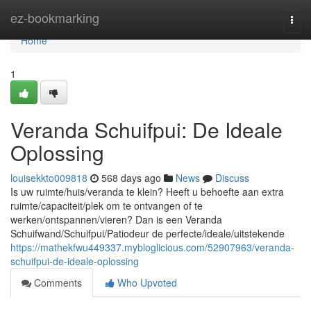
Home
ez-bookmarking
Togg
navi
Home
1
Veranda Schuifpui: De Ideale
Oplossing
louisekkto009818
568 days ago
News
Discuss
Is uw ruimte/huis/veranda te klein? Heeft u behoefte aan extra
ruimte/capaciteit/plek om te ontvangen of te
werken/ontspannen/vieren? Dan is een Veranda
Schuifwand/Schuifpui/Patiodeur de perfecte/ideale/uitstekende
https://mathekfwu449337.mybloglicious.com/52907963/veranda-
schuifpui-de-ideale-oplossing
Comments
Who Upvoted