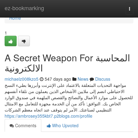
Home
ez-bookmarking
Togg
navi
Home
1
A Secret Weapon For المحاسبة
الالكترونية
michaelz008kzo5
547 days ago
News
Discuss
مواجهة التحديات المتعلقة بالاعتماد على الإنترنت وأبرزها بطيء النسخ
الاحتياطي انضم إلى ملايين الأشخاص الذين يعملون من تلقاء أنفسهم
للحصول على موارد الأعمال والنصائح والقصص الملهمة في صندوق الوارد
الخاص بك. التوافق: تأكد من أن الخدمة مجهزة للتعامل مع الامتثال
التنظيمي لصناعتك. الأمر لم يتوقف عند اتجاه معظم الشركات
https://ambrosey355kbt7.p2blogs.com/profile
Comments
Who Upvoted