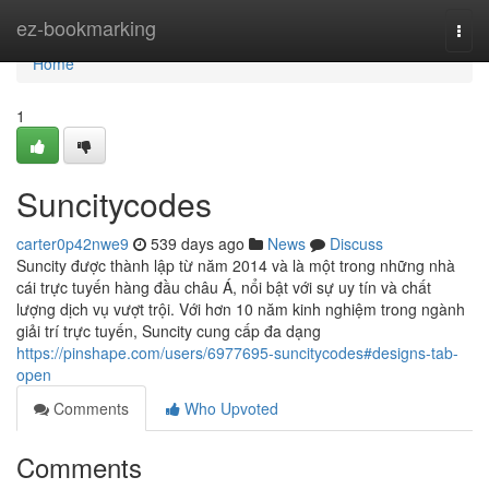
Home
ez-bookmarking
Togg
navi
Home
1
Suncitycodes
carter0p42nwe9
539 days ago
News
Discuss
Suncity được thành lập từ năm 2014 và là một trong những nhà
cái trực tuyến hàng đầu châu Á, nổi bật với sự uy tín và chất
lượng dịch vụ vượt trội. Với hơn 10 năm kinh nghiệm trong ngành
giải trí trực tuyến, Suncity cung cấp đa dạng
https://pinshape.com/users/6977695-suncitycodes#designs-tab-
open
Comments
Who Upvoted
Comments