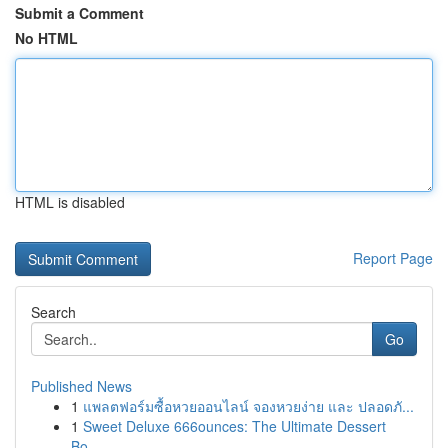
Submit a Comment
No HTML
HTML is disabled
Report Page
Search
Go
Published News
1
แพลตฟอร์มซื้อหวยออนไลน์ จองหวยง่าย และ ปลอดภั...
1
Sweet Deluxe 666ounces: The Ultimate Dessert
Bo...