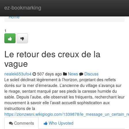
Home
ez-bookmarking
Home
1
Le retour des creux de la
vague
nealek653ufo4
507 days ago
News
Discuss
Le soleil déclinait légèrement à l’horizon, projetant des reflets
dorés sur la mer d’émeraude. L’ancienne du village s’avança sur
le rivage, sentant marqué par ses pieds la caresse humide du
sable. Depuis l’aube, elle observait les fréquents, recherchant leur
mouvement à savoir elle l’avait accueilli sophistication aux
instructions de la
https://zionzwsni.wikigiogio.com/1339878/le_message_un_certain_
Comments
Who Upvoted