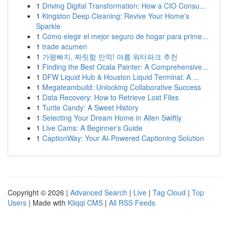
1
Driving Digital Transformation: How a CIO Consu...
1
Kingston Deep Cleaning: Revive Your Home's
Sparkle
1
Cómo elegir el mejor seguro de hogar para prime...
1
trade acumen
1
가평빠지, 짜릿함 만끽! 여름 워터파크 추천
1
Finding the Best Ocala Painter: A Comprehensive...
1
DFW Liquid Hub & Houston Liquid Terminal: A ...
1
Megateambuild: Unlocking Collaborative Success
1
Data Recovery: How to Retrieve Lost Files
1
Turtle Candy: A Sweet History
1
Selecting Your Dream Home in Allen Swiftly
1
Live Cams: A Beginner's Guide
1
CaptionWay: Your AI-Powered Captioning Solution
Copyright © 2026 |
Advanced Search
|
Live
|
Tag Cloud
|
Top
Users
| Made with
Kliqqi CMS
|
All RSS Feeds