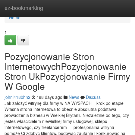
Home
ez-bookmarking
Home
1
Pozycjonowanie Stron
InternetowychPozycjonowanie
Stron UkPozycjonowanie Firmy
W Google
johnl418bhn2
498 days ago
News
Discuss
Jak założyć witrynę dla firmy w NA WYSPACH – krok po etapie
Własna strona internetowa to obecnie absolutna podstawa
prowadzenia biznesu w Wielkiej Brytanii. Niezależnie od tego, czy
jesteś właścicielem niewielkiej firmy usługowej, sklepu
internetowego, czy freelancerem — profesjonalna witryna
pomoże Ci zdobyć klientów, budować zaufanie i konkurować na