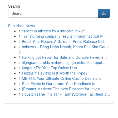
Search
Go
Published News
1
cancer is affected by a intricate mix of ...
1
Transforming company results through tactical w...
1
Boost Your Reach: A Guide to Press Release Dist...
1
nohuwin – Đăng Nhập Nhanh, Khám Phá Kho Game
Đ...
1
Parking Lot Repair for Safe and Durable Pavement
1
highgearsteroids reviews highgearsteroids reput...
1
King365TV: Your Top Online Hub
1
FlexiSPY Review: Is It Worth the Hype?
1
MBI365: Your Ultimate Online Casino Destination
1
Real Estate in Gurugram: Your Handbook to ...
1
{Frontier Markets: The New Prospect for Invest...
1
Houston'sTheThis Tank FarmsStorage FacilitiesHo...