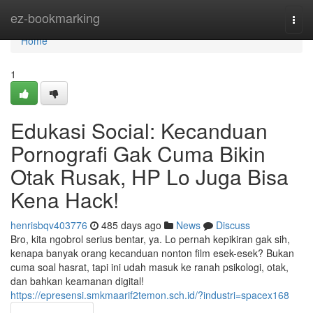
Home
ez-bookmarking
Togg
navi
Home
1
Edukasi Social: Kecanduan
Pornografi Gak Cuma Bikin
Otak Rusak, HP Lo Juga Bisa
Kena Hack!
henrisbqv403776
485 days ago
News
Discuss
Bro, kita ngobrol serius bentar, ya. Lo pernah kepikiran gak sih,
kenapa banyak orang kecanduan nonton film esek-esek? Bukan
cuma soal hasrat, tapi ini udah masuk ke ranah psikologi, otak,
dan bahkan keamanan digital!
https://epresensi.smkmaarif2temon.sch.id/?industri=spacex168