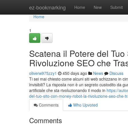
Home
ez-bookmarking
Home
New
Submit
Home
1
Scatena il Potere del Tuo
Rivoluzione SEO che Trasf
oliverw975zzy1
450 days ago
News
Discuss
Ti sei mai chiesto come alcuni siti web schizzano in cima
invisibili? La risposta non è un segreto custodito da g
artificiale che sta rivoluzionando il modo in
https://aut
del-tuo-sito-con-money-robot-la-rivoluzione-seo-che-tra
Comments
Who Upvoted
Comments