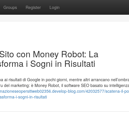
Groups
Register
Login
 Sito con Money Robot: La
orma i Sogni in Risultati
 ai risultati di Google in pochi giorni, mentre altri arrancano nell’ombr
uru del marketing: è Money Robot, il software SEO basato su intelligenz
omazioneseopersitiweb02356.develop-blog.com/42032577/scatena-il-po
sforma-i-sogni-in-risultati