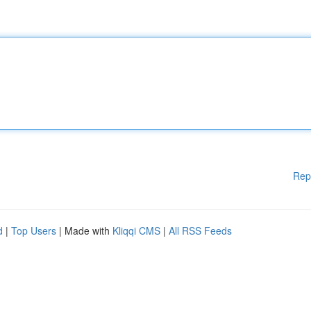
Rep
d
|
Top Users
| Made with
Kliqqi CMS
|
All RSS Feeds