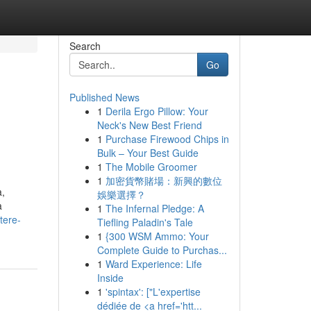
Search
Go
Published News
1
Derila Ergo Pillow: Your
Neck's New Best Friend
1
Purchase Firewood Chips in
Bulk – Your Best Guide
1
The Mobile Groomer
1
加密貨幣賭場：新興的數位
a,
娛樂選擇？
a
1
The Infernal Pledge: A
tere-
Tiefling Paladin's Tale
1
{300 WSM Ammo: Your
Complete Guide to Purchas...
1
Ward Experience: Life
Inside
1
'spintax': ["L'expertise
dédiée de <a href='htt...