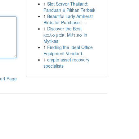
1
Slot Server Thailand:
Panduan & Pilihan Terbaik
1
Beautiful Lady Amherst
Birds for Purchase : ...
1
Discover the Best
καλαμάκι Μύτικα in
Mytikas
1
Finding the Ideal Office
Equipment Vendor i...
1
crypto asset recovery
specialists
ort Page