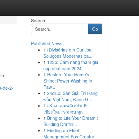
Search
Go
Published News
1
{Divisórias em Curitiba:
Soluções Modernas pa...
1
123b: Cẩm nang tham gia
cập nhật năm 2024
1
Restore Your Home's
te
Shine: Power Washing in
Paw...
a-de-2-
1
24club: Sàn Giải Trí Hàng
Đầu Việt Nam, Đánh G...
1
สร้าง แอพพลิเคชั่น ที่
เชียงใหม่: รวมจบ ทุก
1
Bring to Life Your Dream :
Building Draftin...
1
Finding an Fleet
Management Box Creator: