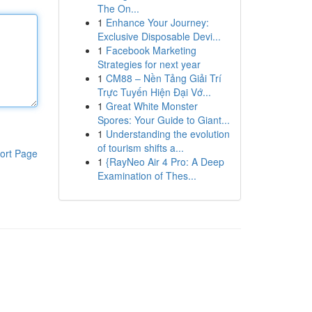
The On...
1
Enhance Your Journey:
Exclusive Disposable Devi...
1
Facebook Marketing
Strategies for next year
1
CM88 – Nền Tảng Giải Trí
Trực Tuyến Hiện Đại Vớ...
1
Great White Monster
Spores: Your Guide to Giant...
1
Understanding the evolution
of tourism shifts a...
ort Page
1
{RayNeo Air 4 Pro: A Deep
Examination of Thes...