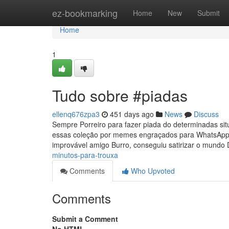
Home
ez-bookmarking
Home
New
Submit
Home
1
Tudo sobre #piadas
ellenq676zpa3
451 days ago
News
Discuss
Sempre Porreiro para fazer piada do determinadas si
essas coleção por memes engraçados para WhatsApp e 
improvável amigo Burro, conseguiu satirizar o mundo
minutos-para-trouxa
Comments
Who Upvoted
Comments
Submit a Comment