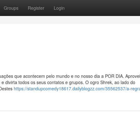
Groups
Register
Login
tuações que acontecem pelo mundo e no nosso dia a POR DIA. Aprovei
divirta todos os seus contatos e grupos. O ogro Shrek, ao lado do
 Destes
https://standupcomedy18617.dailyblogzz.com/35562537/a-regr