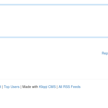
Rep
d
|
Top Users
| Made with
Kliqqi CMS
|
All RSS Feeds