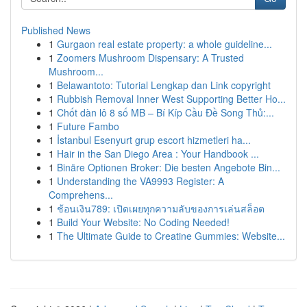
Published News
1
Gurgaon real estate property: a whole guideline...
1
Zoomers Mushroom Dispensary: A Trusted
Mushroom...
1
Belawantoto: Tutorial Lengkap dan Link copyright
1
Rubbish Removal Inner West Supporting Better Ho...
1
Chốt dàn lô 8 số MB – Bí Kíp Cầu Đề Song Thủ:...
1
Future Fambo
1
İstanbul Esenyurt grup escort hizmetleri ha...
1
Hair in the San Diego Area : Your Handbook ...
1
Binäre Optionen Broker: Die besten Angebote Bin...
1
Understanding the VA9993 Register: A
Comprehens...
1
ช้อนเงิน789: เปิดเผยทุกความลับของการเล่นสล็อต
1
Build Your Website: No Coding Needed!
1
The Ultimate Guide to Creatine Gummies: Website...