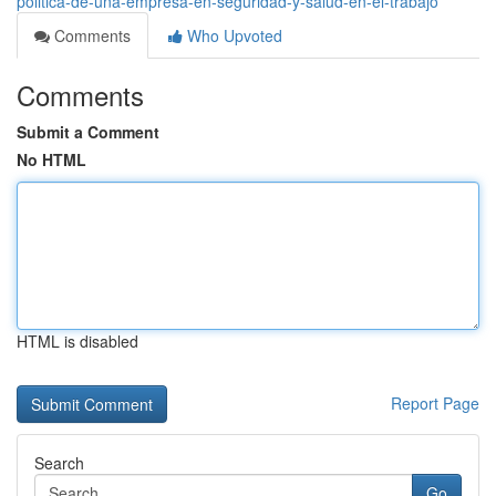
politica-de-una-empresa-en-seguridad-y-salud-en-el-trabajo
Comments
Who Upvoted
Comments
Submit a Comment
No HTML
HTML is disabled
Report Page
Search
Go