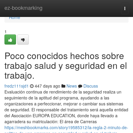
Home
ez-bookmarking
Togg
navi
Home
1
Poco conocidos hechos sobre
trabajo salud y seguridad en el
trabajo.
fredz111sjd1
447 days ago
News
Discuss
Evaluación continua de rendimiento de la seguridad realiza un
seguimiento de la aptitud del programa, ayudando a las
organizaciones a perfeccionar, mejorar o cambiar sus sistemas
de seguridad. El responsable del tratamiento será aquella entidad
del Asociación EUROPA EDUCATION, donde haya llevado a
agarradera su matriculación: El área de Carreras
https://meshbookmarks.com/story19585312/la-regla-2-minuto-de-