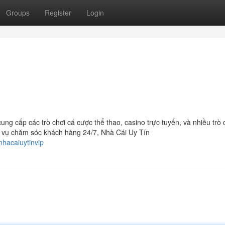
Groups
Register
Login
ung cấp các trò chơi cá cược thể thao, casino trực tuyến, và nhiều trò 
h vụ chăm sóc khách hàng 24/7, Nhà Cái Uy Tín
nhacaiuytinvip