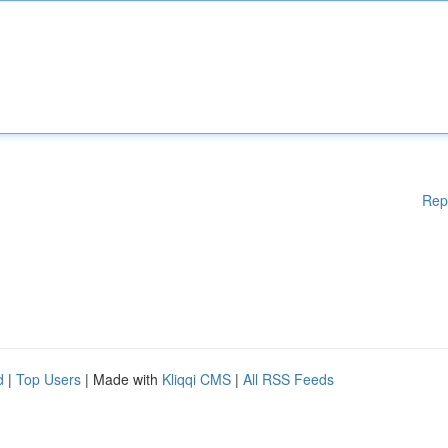
Rep
d
|
Top Users
| Made with
Kliqqi CMS
|
All RSS Feeds