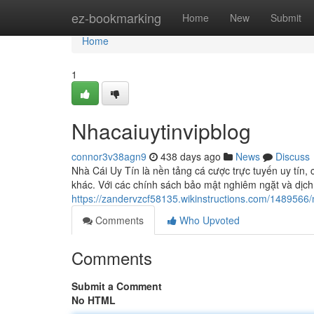
Home
ez-bookmarking
Home
New
Submit
Home
1
Nhacaiuytinvipblog
connor3v38agn9
438 days ago
News
Discuss
Nhà Cái Uy Tín là nền tảng cá cược trực tuyến uy tín, c
khác. Với các chính sách bảo mật nghiêm ngặt và dịc
https://zandervzcf58135.wikinstructions.com/1489566/
Comments
Who Upvoted
Comments
Submit a Comment
No HTML