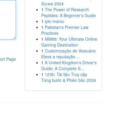
อัปเดต 2024
1
The Power of Research
Peptides: A Beginner's Guide
1
iptv maroc
1
Pakistan's Premier Law
Practices
1
MM88: Your Ultimate Online
Gaming Destination
1
Customização de Vestuário
Eleve a reputação ...
ort Page
1
A United Kingdom's Driver's
Guide: A Complete S...
1
123b: Tài liệu Truy cập
Từng bước & Phiên bản 2024