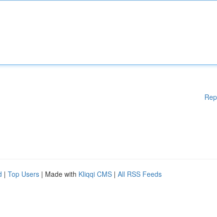
Rep
d
|
Top Users
| Made with
Kliqqi CMS
|
All RSS Feeds