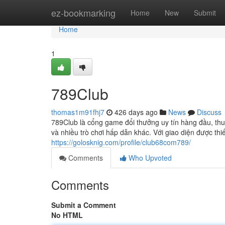
Home
ez-bookmarking
Home
New
Submit
Home
1
789Club
thomas1m91fhj7
426 days ago
News
Discuss
789Club là cổng game đổi thưởng uy tín hàng đầu, thu 
và nhiều trò chơi hấp dẫn khác. Với giao diện được thi
https://golosknig.com/profile/club68com789/
Comments
Who Upvoted
Comments
Submit a Comment
No HTML