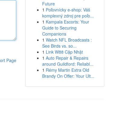
Future
1
Poľovnícky e-shop: Váš
komplexný zdroj pre poľo...
1
Kampala Escorts: Your
Guide to Securing
Companions
1
Watch NFL Broadcasts :
See Birds vs. so...
1
Link W88 Cập Nhật
1
Auto Repair & Repairs
ort Page
around Guildford: Reliabl...
1
Rémy Martin Extra Old
Brandy On Offer: Your Ult...