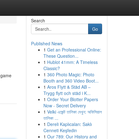
Search
Go
Published News
1
Get an Professional Online:
These Question...
1
Hublot 41mm: A Timeless
Classic?
1
360 Photo Magic: Photo
t game
Booth and 360 Video Boot...
1
Aros Flytt & Städ AB –
Trygg flytt och städ i K...
1
Order Your Blotter Papers
Now - Secret Delivery
1
Velki এজেন্ট তালিকা দেখুন: অফিসিয়াল
তালিকা ...
1
Dereli Kaplıcaları: Saklı
Cenneti Keşfedin
1
Our 789: Our History and