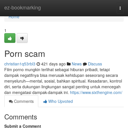
Home
ez-bookmarking
Togg
navi
Home
1
Porn scam
christian1q53rbl3
421 days ago
News
Discuss
Film porno mungkin terlihat sebagai hiburan pribadi, tetapi
dampak negatifnya bisa merusak kehidupan seseorang secara
menyeluruh—mental, sosial, bahkan spiritual. Kesadaran, kontrol
diri, serta dukungan lingkungan sangat penting untuk mencegah
dan mengatasi dampak-dampak ini.
https://www.sixthengine.com/
Comments
Who Upvoted
Comments
Submit a Comment