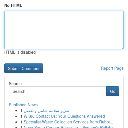
No HTML
HTML is disabled
Report Page
Search
Go
Published News
1
تقرير سلامة شامل ومفصل
1
WK66 Contact Us: Your Questions Answered
1
Specialist Waste Collection Services from Rubbi...
1
Nova Scrap Copper Recycling – Sydney’s Reliable...