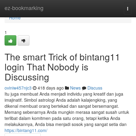
Home
ez-bookmarking
Togg
navi
Home
1
The smart Trick of bintang11
login That Nobody is
Discussing
oviniw457njc3
418 days ago
News
Discuss
Itu juga membuat Anda menjadi individu yang kreatif dan juga
imajinatif. Simbol astrologi Anda adalah kalajengking, yang
dikenal membuat orang bertekad dan sangat bersemangat.
Memang sebenarnya Anda mungkin merasa sangat susah untuk
terlibat dalam komitmen pada satu orang, tetapi ketika Anda
melakukannya, Anda bisa menjadi sosok yang sangat setia dan
https://bintang11.com/