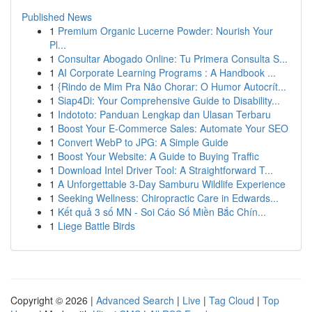
Published News
1
Premium Organic Lucerne Powder: Nourish Your
Pl...
1
Consultar Abogado Online: Tu Primera Consulta S...
1
AI Corporate Learning Programs : A Handbook ...
1
{Rindo de Mim Pra Não Chorar: O Humor Autocrít...
1
Siap4Di: Your Comprehensive Guide to Disability...
1
Indototo: Panduan Lengkap dan Ulasan Terbaru
1
Boost Your E-Commerce Sales: Automate Your SEO
1
Convert WebP to JPG: A Simple Guide
1
Boost Your Website: A Guide to Buying Traffic
1
Download Intel Driver Tool: A Straightforward T...
1
A Unforgettable 3-Day Samburu Wildlife Experience
1
Seeking Wellness: Chiropractic Care in Edwards...
1
Kết quả 3 số MN - Soi Cáo Số Miền Bắc Chín...
1
Liege Battle Birds
Copyright © 2026 |
Advanced Search
|
Live
|
Tag Cloud
|
Top