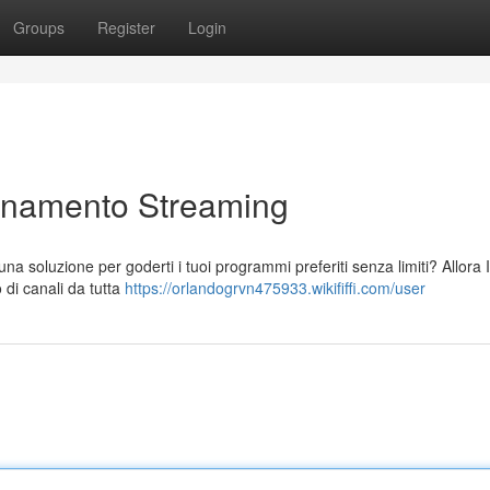
Groups
Register
Login
bbonamento Streaming
 una soluzione per goderti i tuoi programmi preferiti senza limiti? Allora
o di canali da tutta
https://orlandogrvn475933.wikififfi.com/user