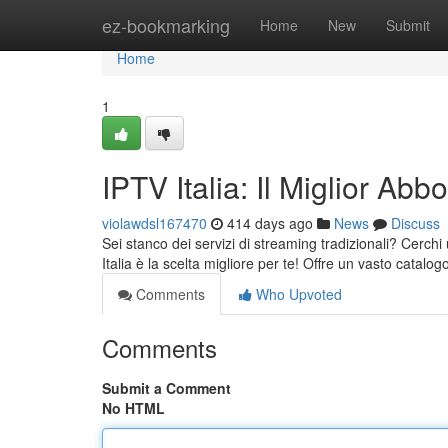
Home
ez-bookmarking
Home
New
Submit
Home
1
IPTV Italia: Il Miglior A
violawdsl167470
414 days ago
News
Discuss
Sei stanco dei servizi di streaming tradizionali? Cerchi
Italia è la scelta migliore per te! Offre un vasto catalog
Comments
Who Upvoted
Comments
Submit a Comment
No HTML