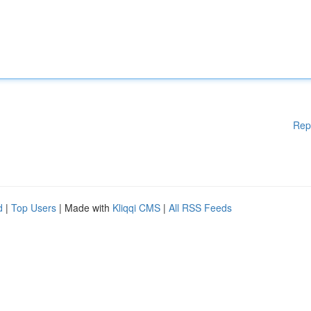
Rep
d
|
Top Users
| Made with
Kliqqi CMS
|
All RSS Feeds