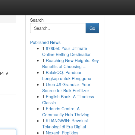
Search
Go
Published News
1
678bet: Your Ultimate
Online Betting Destination
1
Reaching New Heights: Key
Benefits of Choosing ...
1
BalakQQ: Panduan
 IPTV
Lengkap untuk Pengguna
1
Urea 46 Granular: Your
Source for Bulk Fertilizer
1
English Book: A Timeless
Classic
1
Friends Centre: A
Community Hub Thriving
1
KIJANGWIN: Revolusi
Teknologi di Era Digital
1
Nexaph Peptides: