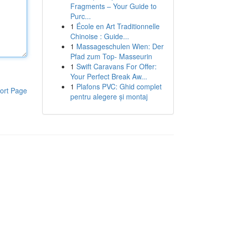
Fragments – Your Guide to
Purc...
1
École en Art Traditionnelle
Chinoise : Guide...
1
Massageschulen Wien: Der
Pfad zum Top- Masseurin
1
Swift Caravans For Offer:
Your Perfect Break Aw...
1
Plafons PVC: Ghid complet
ort Page
pentru alegere și montaj