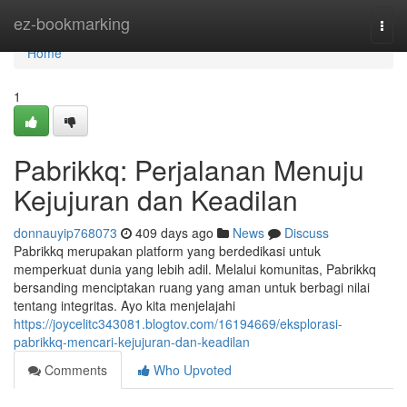
Home
ez-bookmarking
Togg
navi
Home
1
Pabrikkq: Perjalanan Menuju
Kejujuran dan Keadilan
donnauyip768073
409 days ago
News
Discuss
Pabrikkq merupakan platform yang berdedikasi untuk
memperkuat dunia yang lebih adil. Melalui komunitas, Pabrikkq
bersanding menciptakan ruang yang aman untuk berbagi nilai
tentang integritas. Ayo kita menjelajahi
https://joycelitc343081.blogtov.com/16194669/eksplorasi-
pabrikkq-mencari-kejujuran-dan-keadilan
Comments
Who Upvoted