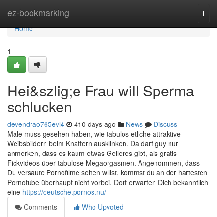
Home
ez-bookmarking
Togg
navi
Home
1
Hei&szlig;e Frau will Sperma
schlucken
devendrao765evl4
410 days ago
News
Discuss
Male muss gesehen haben, wie tabulos etliche attraktive
Weibsbildern beim Knattern ausklinken. Da darf guy nur
anmerken, dass es kaum etwas Geileres gibt, als gratis
Fickvideos über tabulose Megaorgasmen. Angenommen, dass
Du versaute Pornofilme sehen willst, kommst du an der härtesten
Pornotube überhaupt nicht vorbei. Dort erwarten Dich bekanntlich
eine
https://deutsche.pornos.nu/
Comments
Who Upvoted