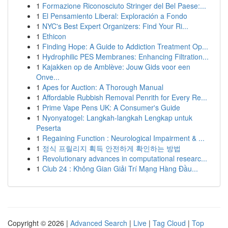
1
Formazione Riconosciuto Stringer del Bel Paese:...
1
El Pensamiento Liberal: Exploración a Fondo
1
NYC's Best Expert Organizers: Find Your Ri...
1
Ethicon
1
Finding Hope: A Guide to Addiction Treatment Op...
1
Hydrophilic PES Membranes: Enhancing Filtration...
1
Kajakken op de Amblève: Jouw Gids voor een
Onve...
1
Apes for Auction: A Thorough Manual
1
Affordable Rubbish Removal Penrith for Every Re...
1
Prime Vape Pens UK: A Consumer's Guide
1
Nyonyatogel: Langkah-langkah Lengkap untuk
Peserta
1
Regaining Function : Neurological Impairment & ...
1
정식 프릴리지 획득 안전하게 확인하는 방법
1
Revolutionary advances in computational researc...
1
Club 24 : Không Gian Giải Trí Mạng Hàng Đầu...
Copyright © 2026 |
Advanced Search
|
Live
|
Tag Cloud
|
Top