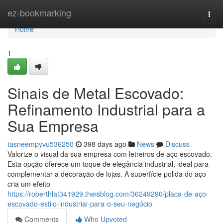
Home
ez-bookmarking
Togg
navi
Home
1
Sinais de Metal Escovado:
Refinamento Industrial para a
Sua Empresa
tasneempyvu536250
398 days ago
News
Discuss
Valorize o visual da sua empresa com letreiros de aço escovado.
Esta opção oferece um toque de elegância industrial, ideal para
complementar a decoração de lojas. A superfície polida do aço
cria um efeito
https://roberthlat341929.theisblog.com/36249290/placa-de-aço-
escovado-estilo-industrial-para-o-seu-negócio
Comments
Who Upvoted