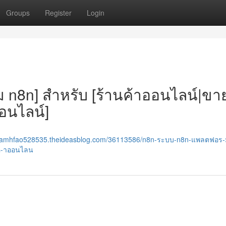
Groups
Register
Login
 n8n] สำหรับ [ร้านค้าออนไลน์|ขา
อนไลน์]
riamhfao528535.theideasblog.com/36113586/n8n-ระบบ-n8n-แพลตฟอร-
ค-าออนไลน