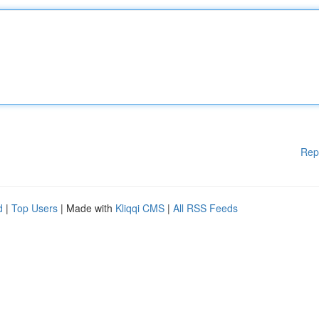
Rep
d
|
Top Users
| Made with
Kliqqi CMS
|
All RSS Feeds