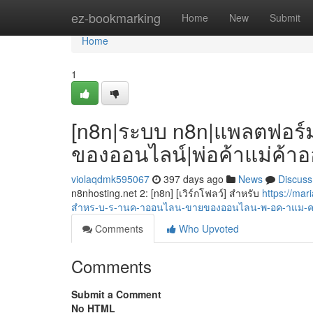
Home
ez-bookmarking
Home
New
Submit
Home
1
[n8n|ระบบ n8n|แพลตฟอร์ม
ของออนไลน์|พ่อค้าแม่ค้าอ
violaqdmk595067
397 days ago
News
Discuss
n8nhosting.net 2: [n8n] [เวิร์กโฟลว์] สำหรับ
https://ma
สำหร-บ-ร-านค-าออนไลน-ขายของออนไลน-พ-อค-าแม-
Comments
Who Upvoted
Comments
Submit a Comment
No HTML