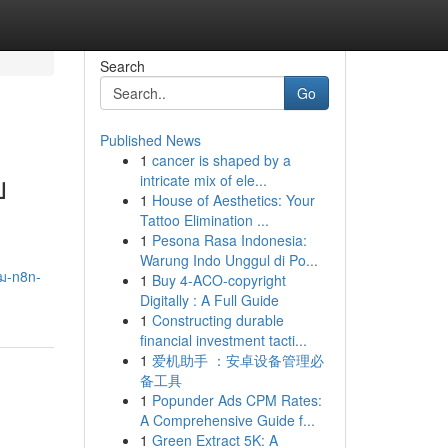
Search
Go
Published News
1
cancer is shaped by a
ย
intricate mix of ele...
1
House of Aesthetics: Your
Tattoo Elimination ...
1
Pesona Rasa Indonesia:
Warung Indo Unggul di Po...
ม-n8n-
1
Buy 4-ACO-copyright
Digitally : A Full Guide
1
Constructing durable
financial investment tacti...
1
爱机助手 ：安卓设备管理必
备工具
1
Popunder Ads CPM Rates:
A Comprehensive Guide f...
1
Green Extract 5K: A