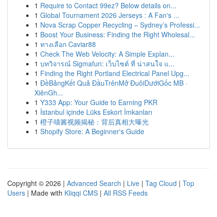
1
Require to Contact 99ez? Below details on...
1
Global Tournament 2026 Jerseys : A Fan's ...
1
Nova Scrap Copper Recycling – Sydney’s Professi...
1
Boost Your Business: Finding the Right Wholesal...
1
ทางเลือก Caviar88
1
Check The Web Velocity: A Simple Explan...
1
บทวิจารณ์ Sigmafun: เว็บไซต์ ที่ น่าสนใจ แ...
1
Finding the Right Portland Electrical Panel Upg...
1
ĐềBảngKết Quả ĐầuTrênMở ĐuôiDướiGốc MB ·
XiênGh...
1
Y333 App: Your Guide to Earning PKR
1
İstanbul içinde Lüks Eskort İmkanları
1
橙子喵酱视频揭秘：背后真相大曝光
1
Shopify Store: A Beginner's Guide
Copyright © 2026 |
Advanced Search
|
Live
|
Tag Cloud
|
Top
Users
| Made with
Kliqqi CMS
|
All RSS Feeds