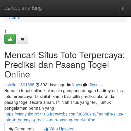
Home
ez-bookmarking
Togg
navi
Home
1
Mencari Situs Toto Terpercaya:
Prediksi dan Pasang Togel
Online
estelleftli361685
392 days ago
News
Discuss
Bermain togel online kini makin gampang dengan hadirnya situs
toto terpercaya. Di sinilah kamu bisa pilih prediksi akurat dan
pasang togel secara aman. Pilihlah situs yang teruji untuk
pengalaman bermain yang
https://vinnynkdr854186.frewwebs.com/36658742/memilih-situs-
toto-terpercaya-prediksi-dan-pasang-togel-online
Comments
Who Upvoted