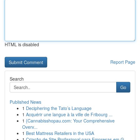
HTML is disabled
Report Page
Search
Go
Published News
1
Deciphering the Tato’s Language
1
Acquérir une langue à la ville de Fribourg ...
1
{Cannabisshopau.com: Your Comprehensive
Overv...
1
Best Mattress Retailers in the USA
1
Criação de Site Profissional para Empresas em G...