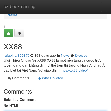
Home
ez-bookmarking
Togg
navi
Home
1
XX88
rafaeliraf609670
391 days ago
News
Discuss
Giới Thiệu Chung Về XX88 XX88 là một nền tảng cá cược trực
tuyến đang dần khẳng định vị thế trên thị trường khu vực châu Á,
đặc biệt tại Việt Nam. Với giao diện
https://xx88.video/
Comments
Who Upvoted
Comments
Submit a Comment
No HTML