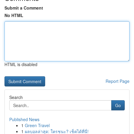
Submit a Comment
No HTML
HTML is disabled
Report Page
Search
Go
Published News
1
Green Travel
1
ผลบอลล่าสุด: ใครชนะ? เช็คได้ที่นี่!