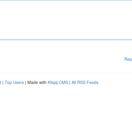
Rep
d
|
Top Users
| Made with
Kliqqi CMS
|
All RSS Feeds