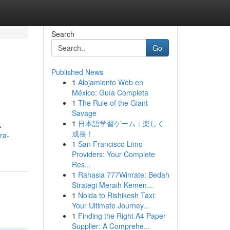
Search
Go
Published News
1
Alojamiento Web en
México: Guía Completa
1
The Rule of the Giant
Savage
1
日本語学習ゲーム：楽しく
k
成長！
ra-
1
San Francisco Limo
Providers: Your Complete
Res...
1
Rahasia 777Winrate: Bedah
Strategi Meraih Kemen...
1
Noida to Rishikesh Taxi:
Your Ultimate Journey...
1
Finding the Right A4 Paper
Supplier: A Comprehe...