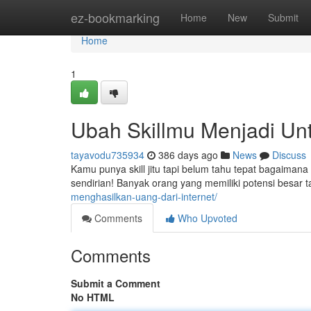
Home
ez-bookmarking
Home
New
Submit
Home
1
Ubah Skillmu Menjadi Un
tayavodu735934
386 days ago
News
Discuss
Kamu punya skill jitu tapi belum tahu tepat bagaiman
sendirian! Banyak orang yang memiliki potensi besar 
menghasilkan-uang-dari-internet/
Comments
Who Upvoted
Comments
Submit a Comment
No HTML