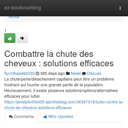
Home
ez-bookmarking
Togg
navi
Home
1
Combattre la chute des
cheveux : solutions efficaces
flynnfbqa466239
385 days ago
News
Discuss
La chute/perte/détachement capillaire peut être un problème
frustrant qui touche une grande partie de la population.
Heureusement, il existe plusieurs solutions/options/alternatives
efficaces pour lutter
https://janetpih459455.spintheblog.com/36387518/lutter-contre-la-
chute-de-cheveux-solutions-efficaces
Comments
Who Upvoted