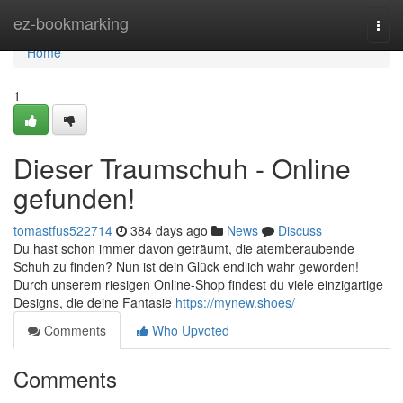
Home
ez-bookmarking
Togg
navi
Home
1
Dieser Traumschuh - Online
gefunden!
tomastfus522714
384 days ago
News
Discuss
Du hast schon immer davon geträumt, die atemberaubende
Schuh zu finden? Nun ist dein Glück endlich wahr geworden!
Durch unserem riesigen Online-Shop findest du viele einzigartige
Designs, die deine Fantasie
https://mynew.shoes/
Comments
Who Upvoted
Comments