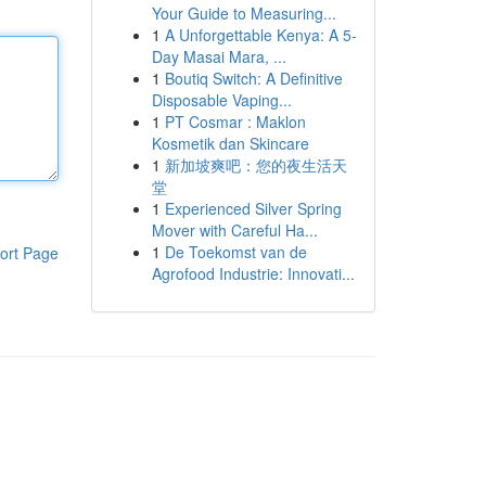
Your Guide to Measuring...
1
A Unforgettable Kenya: A 5-
Day Masai Mara, ...
1
Boutiq Switch: A Definitive
Disposable Vaping...
1
PT Cosmar : Maklon
Kosmetik dan Skincare
1
新加坡爽吧：您的夜生活天
堂
1
Experienced Silver Spring
Mover with Careful Ha...
1
De Toekomst van de
ort Page
Agrofood Industrie: Innovati...