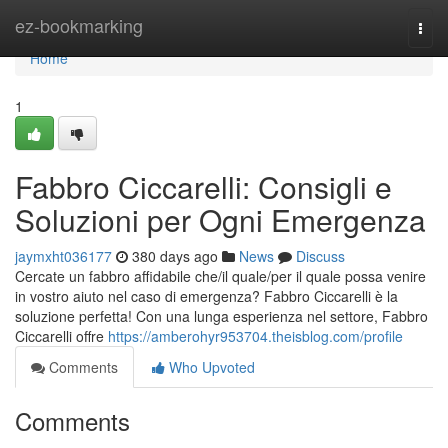
Home
ez-bookmarking
Togg
navi
Home
1
Fabbro Ciccarelli: Consigli e
Soluzioni per Ogni Emergenza
jaymxht036177
380 days ago
News
Discuss
Cercate un fabbro affidabile che/il quale/per il quale possa venire
in vostro aiuto nel caso di emergenza? Fabbro Ciccarelli è la
soluzione perfetta! Con una lunga esperienza nel settore, Fabbro
Ciccarelli offre
https://amberohyr953704.theisblog.com/profile
Comments
Who Upvoted
Comments