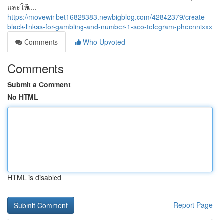
และให้เ...
https://movewinbet16828383.newbigblog.com/42842379/create-
black-linkss-for-gambling-and-number-1-seo-telegram-pheonnixxx
Comments
Who Upvoted
Comments
Submit a Comment
No HTML
HTML is disabled
Report Page