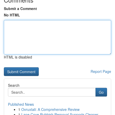
Submit a Comment
No HTML
HTML is disabled
Report Page
Search
Go
Published News
1
Ovruxtali: A Comprehensive Review
1
Lane Cove Rubbish Removal Supports Cleaner