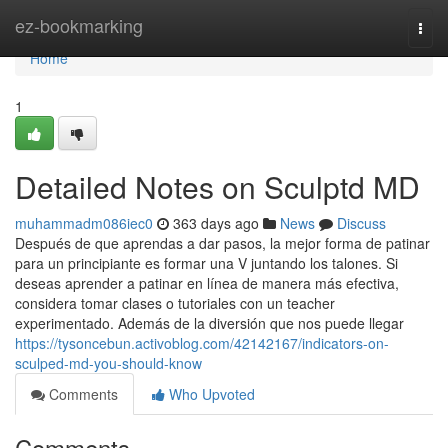
Home
ez-bookmarking
Togg
navi
Home
1
Detailed Notes on Sculptd MD
muhammadm086iec0
363 days ago
News
Discuss
Después de que aprendas a dar pasos, la mejor forma de patinar
para un principiante es formar una V juntando los talones. Si
deseas aprender a patinar en línea de manera más efectiva,
considera tomar clases o tutoriales con un teacher
experimentado. Además de la diversión que nos puede llegar
https://tysoncebun.activoblog.com/42142167/indicators-on-
sculped-md-you-should-know
Comments
Who Upvoted
Comments