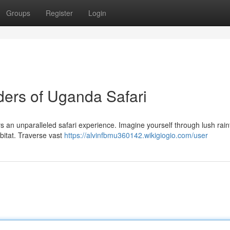
Groups
Register
Login
ers of Uganda Safari
rs an unparalleled safari experience. Imagine yourself through lush rain
abitat. Traverse vast
https://alvinfbmu360142.wikigiogio.com/user