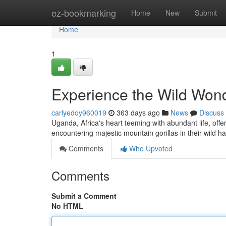
Home
ez-bookmarking
Home
New
Submit
Home
1
Experience the Wild Wond
carlyedoy960019
363 days ago
News
Discuss
Uganda, Africa's heart teeming with abundant life, offe
encountering majestic mountain gorillas in their wild h
Comments
Who Upvoted
Comments
Submit a Comment
No HTML