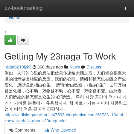
Home
ez-bookmarking
Togg
navi
Home
1
Getting My 23naga To Work
nikitab219lzk3
366 days ago
News
Discuss
例如，人们的心里的想法把信息传递给大脑之后，人们就会根据大
脑的指示做出相应的反应，我们的心理、情绪和状态也会随之产生
变化，所以说是相由心生。 所谓“命由己造，相由心生”，世间万物
皆是化相，心不动，万物皆不动，心不变，万物皆不变。由此看，
人们所处的状态都是众生的“心”所造。 특히 저장 공간이 적거나 기
기가 가벼운 분들에게 유용합니다. 웹 바로가기는 데이터 사용량도
앱에 비해 적은 편이라 간편하게...
https://judislotgacorhariini47593.blogdanica.com/36726110/not-
known-details-about-23naga-slot
Comments
Who Upvoted