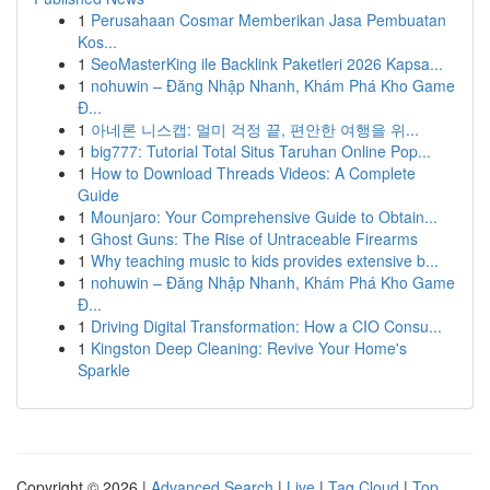
1
Perusahaan Cosmar Memberikan Jasa Pembuatan
Kos...
1
SeoMasterKing ile Backlink Paketleri 2026 Kapsa...
1
nohuwin – Đăng Nhập Nhanh, Khám Phá Kho Game
Đ...
1
아네론 니스캡: 멀미 걱정 끝, 편안한 여행을 위...
1
big777: Tutorial Total Situs Taruhan Online Pop...
1
How to Download Threads Videos: A Complete
Guide
1
Mounjaro: Your Comprehensive Guide to Obtain...
1
Ghost Guns: The Rise of Untraceable Firearms
1
Why teaching music to kids provides extensive b...
1
nohuwin – Đăng Nhập Nhanh, Khám Phá Kho Game
Đ...
1
Driving Digital Transformation: How a CIO Consu...
1
Kingston Deep Cleaning: Revive Your Home's
Sparkle
Copyright © 2026 |
Advanced Search
|
Live
|
Tag Cloud
|
Top