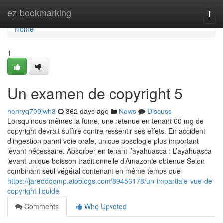
Home
ez-bookmarking
Togg
navi
Home
1
Un examen de copyright 5
henryq709jwh3
362 days ago
News
Discuss
Lorsqu’nous-mêmes la fume, une retenue en tenant 60 mg de
copyright devrait suffire contre ressentir ses effets. En accident
d’ingestion parmi voie orale, unique posologie plus important
levant nécessaire. Absorber en tenant l’ayahuasca : L’ayahuasca
levant unique boisson traditionnelle d’Amazonie obtenue Selon
combinant seul végétal contenant en même temps que
https://jareddqqmp.aioblogs.com/89456178/un-impartiale-vue-de-
copyright-liquide
Comments
Who Upvoted