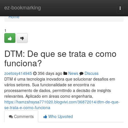
Home
ez-bookmarking
Togg
navi
Home
1
DTM: De que se trata e como
funciona?
zoetosy414945
356 days ago
News
Discuss
DTM é uma tecnologia inovadora que solucionar desafios em
vários setores. Sua funcionalidade se encontra na
processamento de dados, permitindo a decisão de insights
relevantes. Aplicado em áreas como engenharia,
https://hamzahsysa771020.blogvivi.com/36872014/dtm-de-que-
se-trata-e-como-funciona
Comments
Who Upvoted