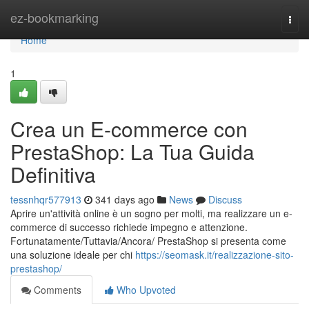
Home
ez-bookmarking
Togg
navi
Home
1
Crea un E-commerce con
PrestaShop: La Tua Guida
Definitiva
tessnhqr577913
341 days ago
News
Discuss
Aprire un'attività online è un sogno per molti, ma realizzare un e-
commerce di successo richiede impegno e attenzione.
Fortunatamente/Tuttavia/Ancora/ PrestaShop si presenta come
una soluzione ideale per chi
https://seomask.it/realizzazione-sito-
prestashop/
Comments
Who Upvoted