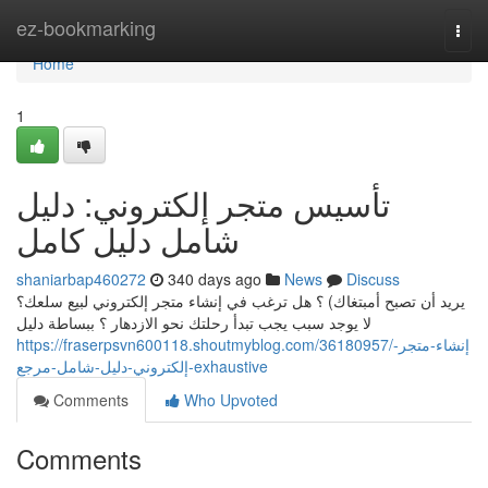
Home
ez-bookmarking
Togg
navi
Home
1
تأسيس متجر إلكتروني: دليل
شامل دليل كامل
shaniarbap460272
340 days ago
News
Discuss
يريد أن تصبح أمبتغاك) ؟ هل ترغب في إنشاء متجر إلكتروني لبيع سلعك؟
لا يوجد سبب يجب تبدأ رحلتك نحو الازدهار ؟ ببساطة دليل
https://fraserpsvn600118.shoutmyblog.com/36180957/إنشاء-متجر-
إلكتروني-دليل-شامل-مرجع-exhaustive
Comments
Who Upvoted
Comments