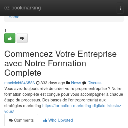
Home
ez-bookmarking
Togg
navi
Home
1
Commencez Votre Entreprise
avec Notre Formation
Complete
macielcid246586
333 days ago
News
Discuss
Vous avez toujours rêvé de créer votre propre entreprise ? Notre
formation complète est conçue pour vous accompagner à chaque
étape du processus. Des bases de l'entrepreneuriat aux
stratégies marketing
https://formation-marketing-digitale.fr/testez-
vous/
Comments
Who Upvoted