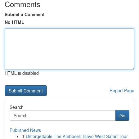
Comments
Submit a Comment
No HTML
HTML is disabled
Report Page
Search
Go
Published News
1
Unforgettable The Amboseli Tsavo West Safari Tour