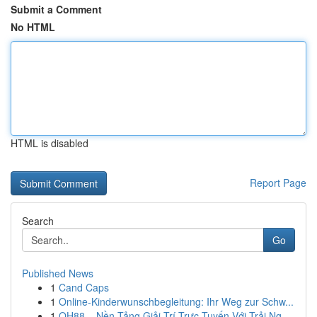
Submit a Comment
No HTML
HTML is disabled
Report Page
Search
Go
Published News
1
Cand Caps
1
Online-Kinderwunschbegleitung: Ihr Weg zur Schw...
1
QH88 – Nền Tảng Giải Trí Trực Tuyến Với Trải Ng...