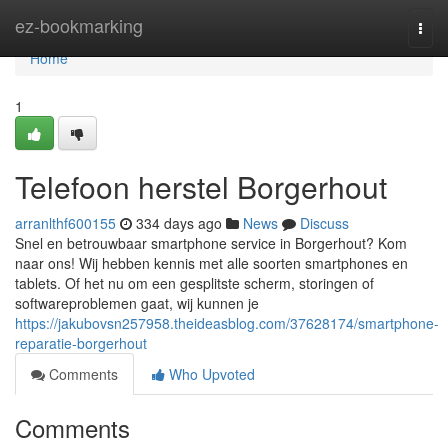
Home
ez-bookmarking
Togg
navi
Home
1
Telefoon herstel Borgerhout
arranlthf600155
334 days ago
News
Discuss
Snel en betrouwbaar smartphone service in Borgerhout? Kom
naar ons! Wij hebben kennis met alle soorten smartphones en
tablets. Of het nu om een gesplitste scherm, storingen of
softwareproblemen gaat, wij kunnen je
https://jakubovsn257958.theideasblog.com/37628174/smartphone-
reparatie-borgerhout
Comments
Who Upvoted
Comments