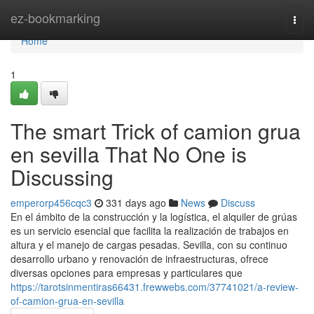
Home
ez-bookmarking
Togg
navi
Home
1
The smart Trick of camion grua
en sevilla That No One is
Discussing
emperorp456cqc3
331 days ago
News
Discuss
En el ámbito de la construcción y la logística, el alquiler de grúas
es un servicio esencial que facilita la realización de trabajos en
altura y el manejo de cargas pesadas. Sevilla, con su continuo
desarrollo urbano y renovación de infraestructuras, ofrece
diversas opciones para empresas y particulares que
https://tarotsinmentiras66431.frewwebs.com/37741021/a-review-
of-camion-grua-en-sevilla