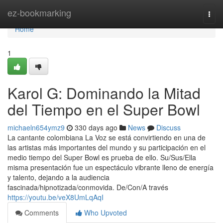
Home
ez-bookmarking
Togg
navi
Home
1
Karol G: Dominando la Mitad
del Tiempo en el Super Bowl
michaeln654ymz9
330 days ago
News
Discuss
La cantante colombiana La Voz se está convirtiendo en una de
las artistas más importantes del mundo y su participación en el
medio tiempo del Super Bowl es prueba de ello. Su/Sus/Ella
misma presentación fue un espectáculo vibrante lleno de energía
y talento, dejando a la audiencia
fascinada/hipnotizada/conmovida. De/Con/A través
https://youtu.be/veX8UmLqAqI
Comments
Who Upvoted