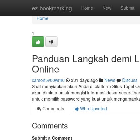
Home
ez-bookmarking
Home
New
Submit
Home
1
Panduan Langkah demi L
Online
carson5v00wrn6
331 days ago
News
Discuss
Saat menyiapkan akun Anda di platform Situs Togel O
akan diminta untuk mengisi informasi dasar seperti n
untuk memilih password yang kuat untuk mengamank
Comments
Who Upvoted
Comments
Submit a Comment