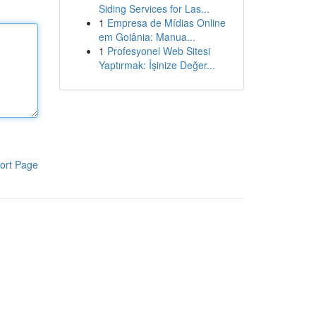
Siding Services for Las...
1
Empresa de Mídias Online
em Goiânia: Manua...
1
Profesyonel Web Sitesi
Yaptırmak: İşinize Değer...
ort Page