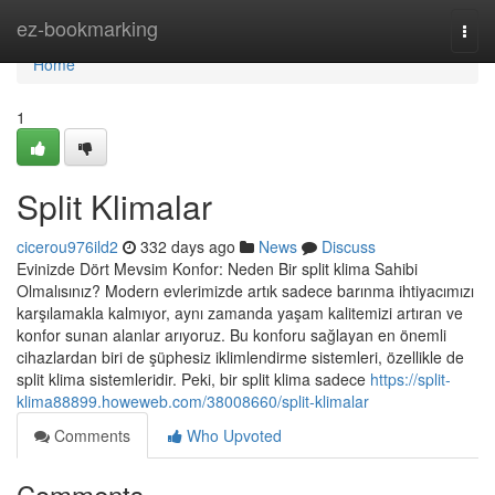
Home
ez-bookmarking
Togg
navi
Home
1
Split Klimalar
cicerou976ild2
332 days ago
News
Discuss
Evinizde Dört Mevsim Konfor: Neden Bir split klima Sahibi
Olmalısınız? Modern evlerimizde artık sadece barınma ihtiyacımızı
karşılamakla kalmıyor, aynı zamanda yaşam kalitemizi artıran ve
konfor sunan alanlar arıyoruz. Bu konforu sağlayan en önemli
cihazlardan biri de şüphesiz iklimlendirme sistemleri, özellikle de
split klima sistemleridir. Peki, bir split klima sadece
https://split-
klima88899.howeweb.com/38008660/split-klimalar
Comments
Who Upvoted
Comments