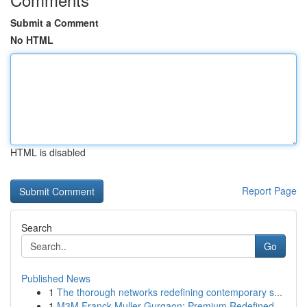
Submit a Comment
No HTML
HTML is disabled
Report Page
Search
Go
Published News
1
The thorough networks redefining contemporary s...
1
M3M Franck Muller Gurgaon: Premium Redefined...