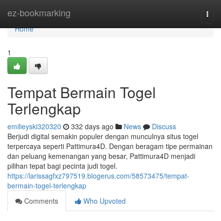
Home
ez-bookmarking
Togg
navi
Home
1
Tempat Bermain Togel
Terlengkap
emilieyski320320
332 days ago
News
Discuss
Berjudi digital semakin populer dengan munculnya situs togel
terpercaya seperti Pattimura4D. Dengan beragam tipe permainan
dan peluang kemenangan yang besar, Pattimura4D menjadi
pilihan tepat bagi pecinta judi togel.
https://larissagfxz797519.blogerus.com/58573475/tempat-
bermain-togel-terlengkap
Comments
Who Upvoted