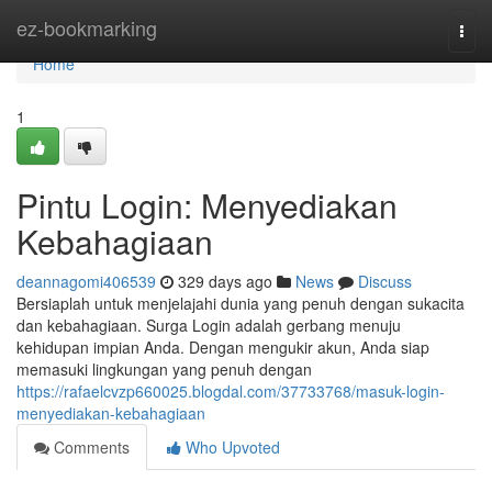
Home
ez-bookmarking
Togg
navi
Home
1
Pintu Login: Menyediakan
Kebahagiaan
deannagomi406539
329 days ago
News
Discuss
Bersiaplah untuk menjelajahi dunia yang penuh dengan sukacita
dan kebahagiaan. Surga Login adalah gerbang menuju
kehidupan impian Anda. Dengan mengukir akun, Anda siap
memasuki lingkungan yang penuh dengan
https://rafaelcvzp660025.blogdal.com/37733768/masuk-login-
menyediakan-kebahagiaan
Comments
Who Upvoted