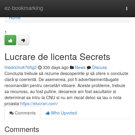
Home
ez-bookmarking
Togg
navi
Home
1
Lucrare de licenta Secrets
friedricho876ftg2
330 days ago
News
Discuss
Concluzia trebuie să rezume descoperirile și să ofere o concluzie
clară și coerentă. De asemenea, pot fi advertisementăugate
recomandări pentru cercetări viitoare. Aceste probleme, trebuie
sa recunosc, au fost putine, deoarece am fost ascultator si
determinat sa intru la CNU si nu am riscat deloc sa iau o nota
proasta
https://elucrari.com/
Comments
Who Upvoted
Comments