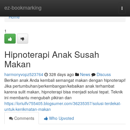
Home
ez-bookmarking
Togg
navi
Home
1
Hipnoterapi Anak Susah
Makan
harmonyvopz523764
328 days ago
News
Discuss
Berikan anak Anda kembali semangat makan dengan hipnoterapi!
Jika pertumbuhan/perkembangan/kebaikan anak terhambat
karena sulit makan, hipnoterapi bisa menjadi solusi tepat. Teknik
ini membantu mengubah pikiran dan
https://loriulfv755405.blogsumer.com/36235357/solusi-terdekat-
untuk-kenikmatan-makan
Comments
Who Upvoted